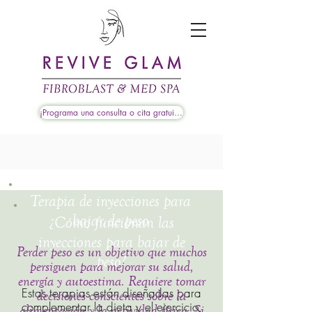
¡Programa una consulta o cita gratuita!
Terapia de inyecciones para
bajar de peso
¿Cómo funcionan las
inyecciones para bajar de
Perder peso es un objetivo que muchos
peso?
persiguen para mejorar su salud,
energía y autoestima. Requiere tomar
Estas terapias están diseñadas para
decisiones conscientes sobre la
complementar la dieta y el ejercicio,
alimentación y la actividad física. Si