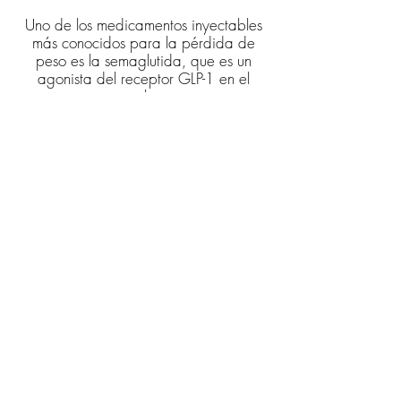
Uno de los medicamentos inyectables
más conocidos para la pérdida de
peso es la semaglutida, que es un
agonista del receptor GLP-1 en el
cerebro.
Imita una hormona natural del cuerpo,
producida por el intestino, que ayuda
a regular el apetito y los niveles de
glucosa, lo que contribuye a que las
personas se sientan saciadas durante
más tiempo, ya que ralentiza el
movimiento de los alimentos y reduce la
ingesta total de alimentos, lo que a su
vez mejora el control del peso.
La tirzepatida es un medicamento que
combina los efectos del agonismo de
los receptores GLP-1 (péptido similar al
glucagón tipo 1) y GIP (polipéptido
inhibidor gástrico).
Al actuar sobre dos hormonas que
regulan el apetito (ralentizando el